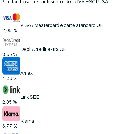
* Le tariffe sottostanti si intendono
IVA ESCLUSA.
VISA / Mastercard e carte standard UE
2,05 %
Debit/Credit extra UE
3,55 %
Amex
4,30 %
Link SEE
2,05 %
Klarna
6,77 %