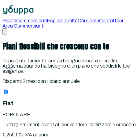
Privati
Commercianti
Esplora
Tariffe
Chi siamo
Contattaci
Area Commercianti
Piani flessibili che crescono con te
Inizia gratuitamente, senza bisogno di carta di credito.
Aggiorna quando hai bisogno di un piano che soddisfi le tue
esigenze.
Risparmi 2 mesi
con il piano annuale
Flat
POPOLARE
Tutti gli strumenti avanzati per vendere, fidelizzare e crescere
€
259.00
+IVA
all'anno