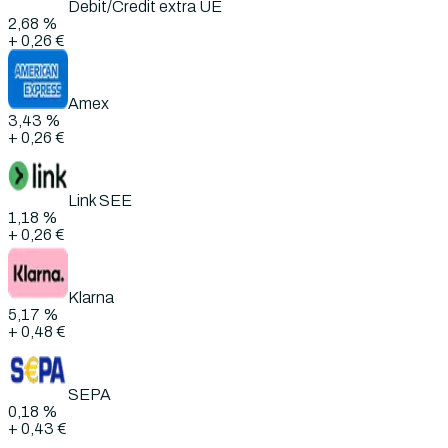
Debit/Credit extra UE
2,68 %
+
0,26 €
Amex
3,43 %
+
0,26 €
Link SEE
1,18 %
+
0,26 €
Klarna
5,17 %
+
0,48 €
SEPA
0,18 %
+
0,43 €