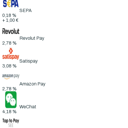
SEPA
0,18 %
+
1,00 €
Revolut Pay
2,78 %
Satispay
3,08 %
Amazon Pay
2,78 %
WeChat
4,18 %