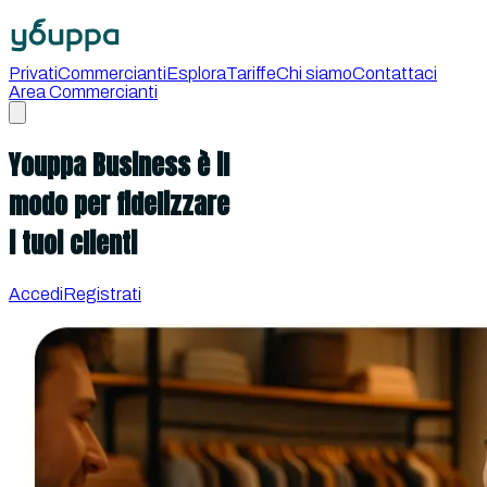
Privati
Commercianti
Esplora
Tariffe
Chi siamo
Contattaci
Area Commercianti
Youppa Business è il
modo per
fidelizzare
i tuoi clienti
Accedi
Registrati