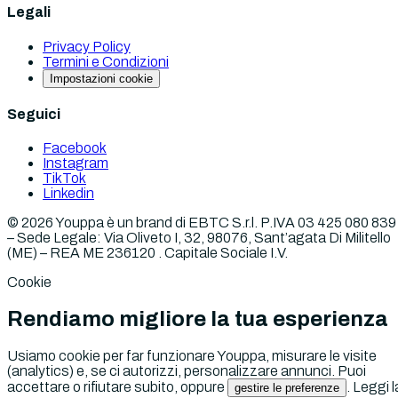
Legali
Privacy Policy
Termini e Condizioni
Impostazioni cookie
Seguici
Facebook
Instagram
TikTok
Linkedin
©
2026
Youppa è un brand di EBTC S.r.l. P.IVA 03 425 080 839
– Sede Legale: Via Oliveto I, 32, 98076, Sant’agata Di Militello
(ME) – REA ME 236120 . Capitale Sociale I.V.
Cookie
Rendiamo migliore la tua esperienza
Usiamo cookie per far funzionare
Youppa
, misurare le visite
(analytics) e, se ci autorizzi, personalizzare annunci. Puoi
accettare o rifiutare subito, oppure
. Leggi l
gestire le preferenze