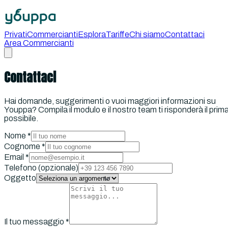
Privati
Commercianti
Esplora
Tariffe
Chi siamo
Contattaci
Area Commercianti
Contattaci
Hai domande, suggerimenti o vuoi maggiori informazioni su
Youppa? Compila il modulo e il nostro team ti risponderà il prim
possibile.
Nome
*
Cognome
*
Email
*
Telefono
(opzionale)
Oggetto
Il tuo messaggio
*